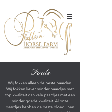
Foals
Wij fokken alleen de beste paarden.
Wij fokken liever minder paardjes met
top kwaliteit dan vele paardjes met een
minder goede kwaliteit. Al onze
paardjes hebben de beste bloedlijnen